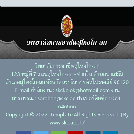
วิทยาลัยการอาชีพสุไหงโก-ลก
วิทยาลัยการอาชีพสุไหงโก-ลก
123 หมู่ที่ 7 ถนนสุไหงโก-ลก - ตากใบ ตำบลปาเสมัส
อำเภอสุไหงโก-ลก จังหวัดนราธิวาส รหัสไปรษณีย์ 96120
E-mail สำนักงาน : skckolok@hotmail.com งาน
สารบรรณ : saraban@skc.ac.th เบอร์ติดต่อ : 073-
646566
Copyright © 2022. Template All Rights Reserved. | By
www.skc.ac.th/