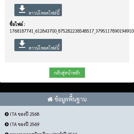
file_download
ดาวน์โหลดไฟล์นี้
ชื่อไฟล์ :
1768187741_612843700_875282238548517_37951178901949105
file_download
ดาวน์โหลดไฟล์นี้
กลับสู่หน้าหลัก
ข้อมูลพื้นฐาน
ITA ของปี 2568
ITA ของปี 2569