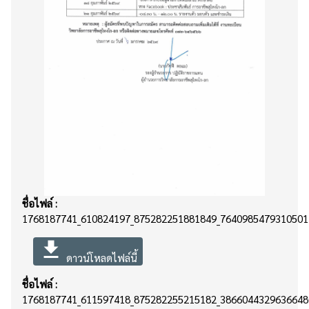
ชื่อไฟล์ :
1768187741_610824197_875282251881849_76409854793105017
file_download
ดาวน์โหลดไฟล์นี้
ชื่อไฟล์ :
1768187741_611597418_875282255215182_38660443296366480