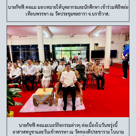
นายกัซฟี ดอแม มอบหมายให้บุคลากรและนักศึกษา เข้าร่วมพิธีหล่อ
เทียนพรรษา ณ วัดประชุมชลธารา จ.นราธิวาส..
นายกัซฟี ดอแมเนอร์กิจกรรมต่างๆ ต่อเนื่องในวันพรุ่งนี้
อาสาฬหบูชาและวันเข้าพรรษา ณ วัดทองดีประชาราม ในนาม