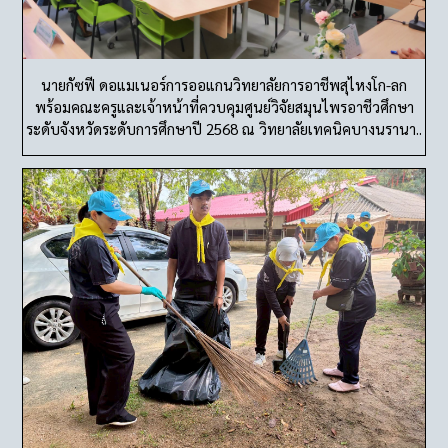
นายกัซฟี ดอแมเนอร์การออแกนวิทยาลัยการอาชีพสุไหงโก-ลก
พร้อมคณะครูและเจ้าหน้าที่ควบคุมศูนย์วิจัยสมุนไพรอาชีวศึกษา
ระดับจังหวัดระดับการศึกษาปี 2568 ณ วิทยาลัยเทคนิคบางนรานา..