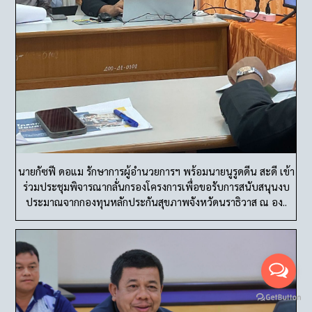
นายกัซฟี ดอแม รักษาการผู้อำนวยการฯ พร้อมนายนูรูดดีน สะดี เข้า
ร่วมประชุมพิจารณากลั่นกรองโครงการเพื่อขอรับการสนับสนุนงบ
ประมาณจากกองทุนหลักประกันสุขภาพจังหวัดนราธิวาส ณ อง..